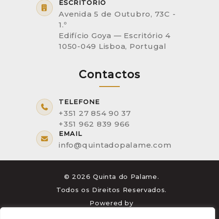
ESCRITÓRIO
Avenida 5 de Outubro, 73C -
1.º
Edifício Goya — Escritório 4
1050-049 Lisboa, Portugal
Contactos
TELEFONE
+351 27 854 90 37
+351 962 839 966
EMAIL
info@quintadopalame.com
© 2026 Quinta do Palame.
Todos os Direitos Reservados.
Powered by