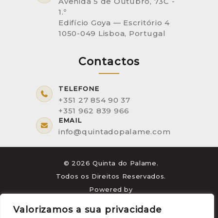
Avenida 5 de Outubro, 73C -
1.º
Edifício Goya — Escritório 4
1050-049 Lisboa, Portugal
Contactos
TELEFONE
+351 27 854 90 37
+351 962 839 966
EMAIL
info@quintadopalame.com
© 2026 Quinta do Palame.
Todos os Direitos Reservados.
Powered by
Valorizamos a sua privacidade
marketividade.com